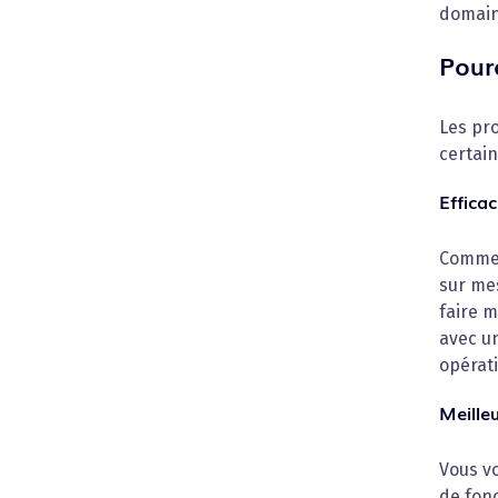
domain
Pour
Les pro
certain
Effica
Comment
sur mes
faire m
avec un
opérati
Meille
Vous vo
de fonc