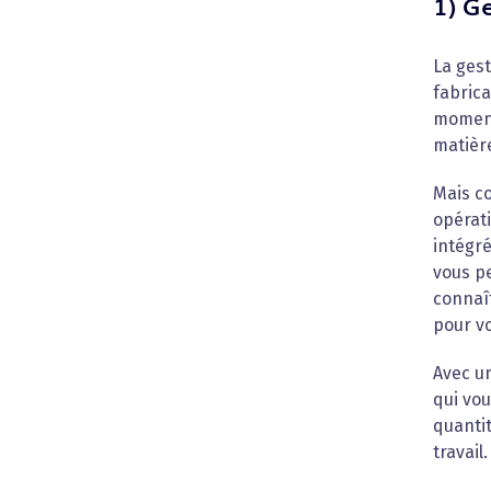
1) Ge
La gest
fabric
moment
matière
Mais co
opérati
intégré
vous pe
connaît
pour vo
Avec un
qui vo
quantit
travail.