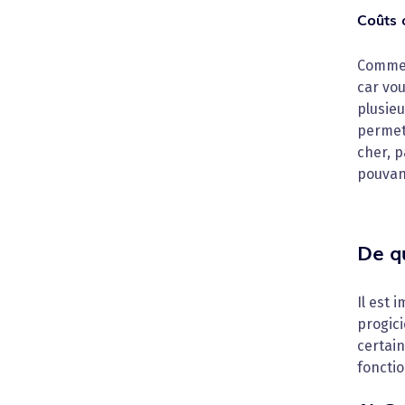
Coûts 
Comment
car vou
plusieu
permet
cher, p
pouvant
De qu
Il est 
progici
certain
fonctio