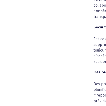
collabo
données
transpa
Sécuri
Est-ce 
suppri
toujour
d’accès
acciden
Des pré
Des pré
planifi
« repor
prévisi