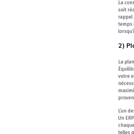
La conn
soit ré
rappel 
temps d
lorsqu’
2) P
La plan
Équili
votre e
nécess
maximi
provena
L’un de
Un ERP
chaque 
telles 