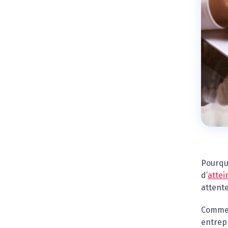
Pourquo
d’
attei
attente
Commen
entrepr